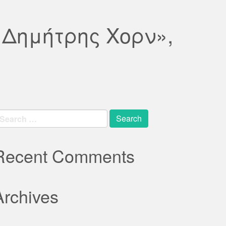
«Δημήτρης Χορν»,
earch
r:
Recent Comments
Archives