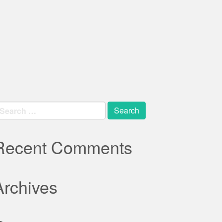
earch
r:
Recent Comments
Archives