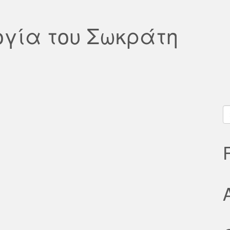
ογία του Σωκράτη
S
fo