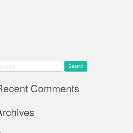
earch
r:
Recent Comments
Archives