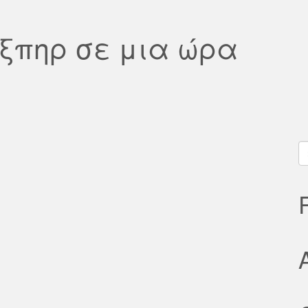
ίξπηρ σε μια ώρα
S
fo