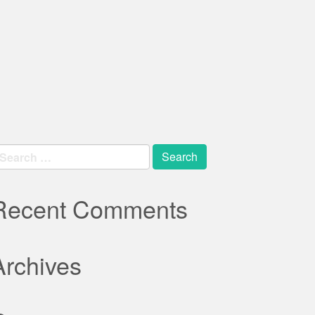
earch
r:
Recent Comments
Archives