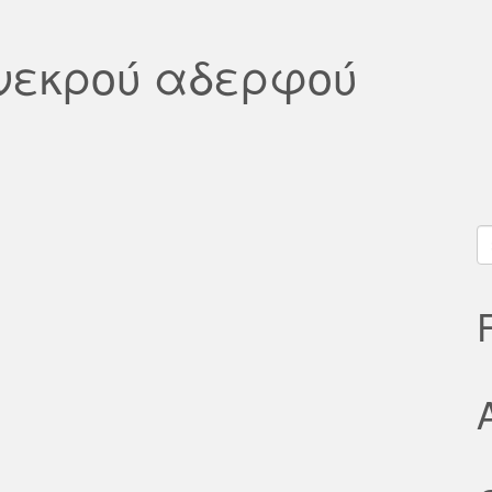
 νεκρού αδερφού
S
fo