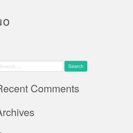
μο
earch
r:
Recent Comments
Archives